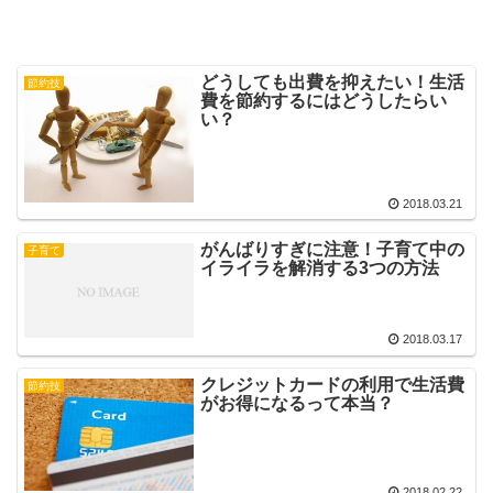
どうしても出費を抑えたい！生活
節約技
費を節約するにはどうしたらい
い？
2018.03.21
がんばりすぎに注意！子育て中の
子育て
イライラを解消する3つの方法
2018.03.17
クレジットカードの利用で生活費
節約技
がお得になるって本当？
2018.02.22