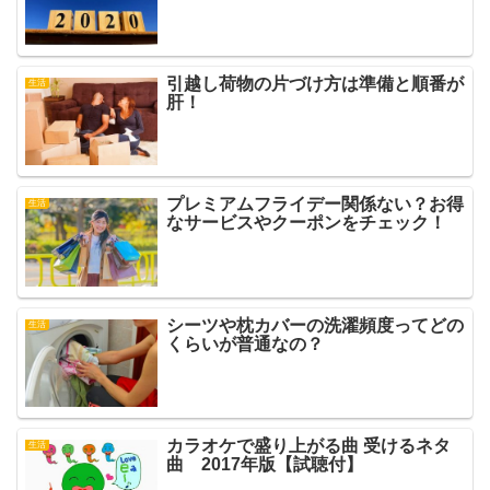
引越し荷物の片づけ方は準備と順番が
生活
肝！
プレミアムフライデー関係ない？お得
生活
なサービスやクーポンをチェック！
シーツや枕カバーの洗濯頻度ってどの
生活
くらいが普通なの？
カラオケで盛り上がる曲 受けるネタ
生活
曲 2017年版【試聴付】