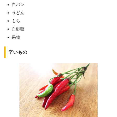
白パン
うどん
もち
白砂糖
果物
辛いもの