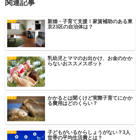
関連記事
新婚・子育て支援！家賃補助のある東
子育て
京23区の自治体は？
乳幼児とママのお出かけ、お金のかか
子育て
らないおススメスポット
かかるとは聞くけど実際子育てにかか
子育て
る費用はどのくらい？
子どもがいるからしょうがない？3人
子育て
世帯の平均生活費とは？