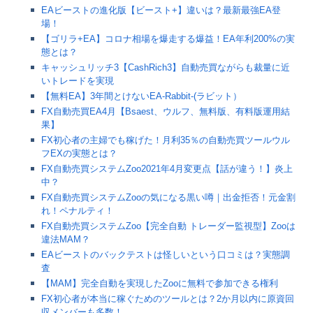
EAビーストの進化版【ビースト+】違いは？最新最強EA登
場！
【ゴリラ+EA】コロナ相場を爆走する爆益！EA年利200%の実
態とは？
キャッシュリッチ3【CashRich3】自動売買ながらも裁量に近
いトレードを実現
【無料EA】3年間とけないEA-Rabbit-(ラビット）
FX自動売買EA4月【Bsaest、ウルフ、無料版、有料版運用結
果】
FX初心者の主婦でも稼げた！月利35％の自動売買ツールウル
フEXの実態とは？
FX自動売買システムZoo2021年4月変更点【話が違う！】炎上
中？
FX自動売買システムZooの気になる黒い噂｜出金拒否！元金割
れ！ペナルティ！
FX自動売買システムZoo【完全自動 トレーダー監視型】Zooは
違法MAM？
EAビーストのバックテストは怪しいという口コミは？実態調
査
【MAM】完全自動を実現したZooに無料で参加できる権利
FX初心者が本当に稼ぐためのツールとは？2か月以内に原資回
収メンバーも多数！