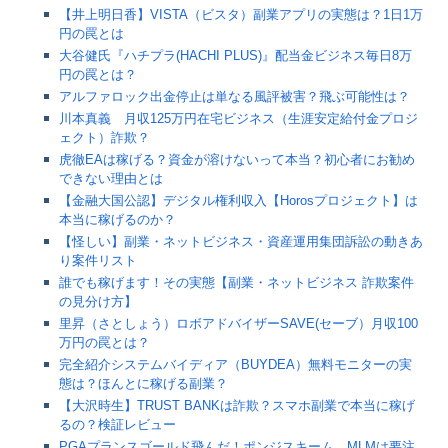
【井上明日香】VISTA（ビスタ）副業アプリの実態は？1日1万
円の罠とは
大谷健氏『ハチプラ(HACHI PLUS)』配当金ビジネス毎日8万
円の罠とは？
アルファロック出金停止は単なる風評被害？飛ぶ可能性は？
川本真義 月収125万円在宅ビジネス（生涯安定給付金プロジ
ェクト）詐欺？
虎徹EAは稼げる？資金が溶けないって本当？初心者にお勧め
できない理由とは
【金融大国公認】デジタル権利収入【Horosプロジェクト】は
本当に稼げるのか？
【怪しい】副業・ネットビジネス・資産運用集団訴訟の動きあ
り案件リスト
誰でも稼げます！その実態【副業・ネットビジネス 詐欺案件
の見分け方】
里昇（さとしょう）ロボアドバイザーSAVE(セーブ）月収100
万円の罠とは？
完全紹介システムバイディア（BUYDEA）無料モニターの実
態は？ほんとに稼げる副業？
【大沢時生】TRUST BANKは詐欺？スマホ副業で本当に稼げ
るの？検証レビュー
PGAプランスゴールド飛んだ！ポンジスキーム、MLMは要注