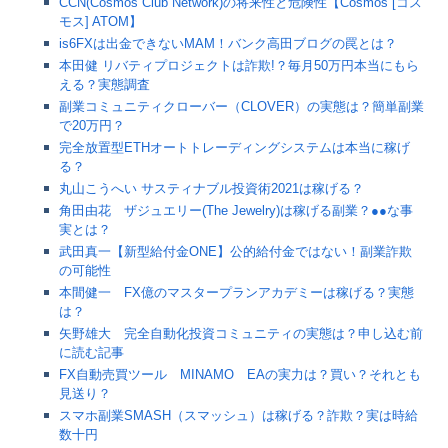
CCN(Cosmos Club Network)の将来性と危険性【Cosmos [コス
モス] ATOM】
is6FXは出金できないMAM！バンク高田ブログの罠とは？
本田健 リバティプロジェクトは詐欺!？毎月50万円本当にもら
える？実態調査
副業コミュニティクローバー（CLOVER）の実態は？簡単副業
で20万円？
完全放置型ETHオートトレーディングシステムは本当に稼げ
る？
丸山こうへい サスティナブル投資術2021は稼げる？
角田由花 ザジュエリー(The Jewelry)は稼げる副業？●●な事
実とは？
武田真一【新型給付金ONE】公的給付金ではない！副業詐欺
の可能性
本間健一 FX億のマスタープランアカデミーは稼げる？実態
は？
矢野雄大 完全自動化投資コミュニティの実態は？申し込む前
に読む記事
FX自動売買ツール MINAMO EAの実力は？買い？それとも
見送り？
スマホ副業SMASH（スマッシュ）は稼げる？詐欺？実は時給
数十円