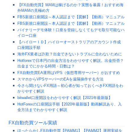
【FX自動売買】MAMは稼げるのか？実態を暴露！おすすめ海
外MAMの見極め方
FBS新規口座開設～本人認証まで【図解】【動画）マニュアル
FBS新規口座開設～本人認証まで【図解】【動画）マニュアル
バイナリーデモ体験！口座を登録しなくてもデモ取引可能なハ
イロー口座
【ハイローＩＤ】ハイローオーストラリアのアカウント作成
口座開設手順
海外FX業者は詐欺？出金できないトラブルに合わないために
Hotforexで日本円の出金方法をわかりやすく解説。出金拒否？
出金までにかかる時間・日数は？
FX自動売買EA運用はVPS（仮想専用サーバー）がおすすめ
スマホからVPSサーバーのEAを遠隔操作する方法
今さら聞けないFX用語～初心者が知っておくべきFX用語をわ
かりやすく解説
bitwallet口座開設をわかりやすく解説【2021年最新版】
HotForexの口座開設手順【2020年最新版】動画解説あり、入
金方法までわかりやすく解説
FX自動売買ツール実績
ほったらかしFX自動売買【PAMM1】【PAMM2】運用実績を