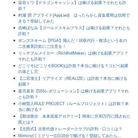
染谷ミワ【ドラゴンキャッシュ】は稼げる副業？それとも詐
欺？
村瀬 潤 アプライド(AppLied) ほったらかし資金運用は信用で
きる？登録してみた
吉崎ほなみ【ゴールドスキルプラス】は稼げる副業？それとも
詐欺？
ポンズスキーム【PGA】飛んだ！回収代行・救済という名の
二次被害詐欺にご注意を！
リッチブルメイカー（RichBullMaker）は稼げる副業アプリ？
それとも詐欺？
どこリモ(どこリモBOOK)は詐欺？本当に稼げる？コピペ副業
の落とし穴
【二宮瑛士】リアライズ（REALIZE）は詐欺？本当に稼げる
副業？
葉月真衣【555レボリューション】は稼げる副業アプリ？それ
とも詐欺？
小林賢人RULE PROJECT（ルールプロジェクト）は詐欺？本
当に稼げる？
【那須善次 未来資産アカデミー】簡単に月30万円に隠された
罠とは？
【北田式】次世代億トレーダークラブの評判・口コミは？
Mimicry(ミミクリー)1日10分で稼げる！登録してみたら…