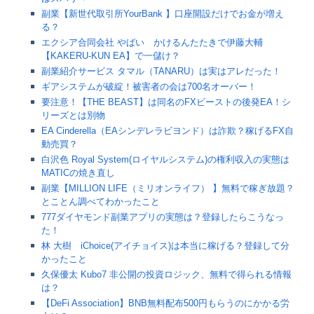
副業【新世代取引所YourBank 】口座開設だけでお金が増え
る？
エクシア合同会社 やばい かけるんたたきで伊藤大輔
【KAKERU-KUN EA】で一儲け？
副業紹介サービス タマル（TANARU）は実はアレだった！
ギアシステムが破綻！被害者の会は700名オーバー！
要注意！【THE BEAST】は同名のFXビーストの後発EA！シ
リーズとは別物
EA Cinderella（EAシンデレラビヨンド）は詐欺？稼げるFX自
動売買？
白沢色 Royal System(ロイヤルシステム)の権利収入の実態は
MATICの焼き直し
副業【MILLION LIFE（ミリオンライフ） 】無料で稼ぎ放題？
とことん調べてわかったこと
777ダイヤモンド副業アプリの実態は？登録したらこうなっ
た！
林 大樹 iChoice(アイチョイス)は本当に稼げる？登録して分
かったこと
久保優太 Kubo7 非公開の投資ロジック、無料で得られる情報
は？
【DeFi Association】BNB無料配布500円もらうのにかかる労