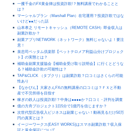
一攫千金のFX黄金律は投資詐欺!？無料講座でわかることと
は？
マーシャルプラン（Marshall Plan）在宅運用？投資詐欺ではな
いけど●●だった話
山本孝之 リモートキャッシュ（REMOTE CASH）即金収入は
副業詐欺か？
副業アプリNETWORK（ネットワーク）無料じゃないよ！要注
意！
泉忠司ペッタム倶楽部【ペットテロメア利益山分けプロジェク
ト】の実態とは？
補助金副業支援協会【補助金受け取り説明会】に行くとどうな
る？補助金詐欺の可能性は？
TAP&CLICK （タプクリ）は副業詐欺？口コミはさくらの可能
性あり
【なかぴん】大家さんFXの無料講座の口コミは？ＦＸと不動
産で不労所得を目指す
稼ぎの鉄人は投資詐欺!？中身は●●●●か？口コミ・評判を調査
億の方舟プロジェクト1日5分で1億円を信じますか？
次世代型広告収入ビジネスは副業じゃない！動画見るだけ50万
円の真実とは？
イージーワークス(EASY WORKS)はスマホ副業詐欺？収入保
証と返金保証について