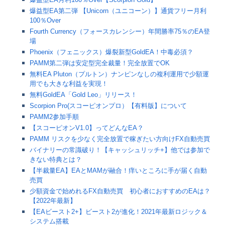
爆益型EA第二弾 【Unicorn（ユニコーン）】通貨フリー月利
100％Over
Fourth Currency（フォースカレンシー）年間勝率75％のEA登
場
Phoenix（フェニックス）爆裂新型GoldEA！中毒必須？
PAMM第二弾は安定型完全裁量！完全放置でOK
無料EA Pluton（プルトン）ナンピンなしの複利運用で少額運
用でも大きな利益を実現！
無料GoldEA「Gold Leo」リリース！
Scorpion Pro(スコーピオンプロ）【有料版】について
PAMM2参加手順
【スコーピオンV1.0】ってどんなEA？
PAMM リスクを少なく完全放置で稼ぎたい方向けFX自動売買
バイナリーの常識破り！【キャッシュリッチ+】他では参加で
きない特典とは？
【半裁量EA】EAとMAMが融合！痒いところに手が届く自動
売買
少額資金で始めれるFX自動売買 初心者におすすめのEAは？
【2022年最新】
【EAビースト2+】ビースト2が進化！2021年最新ロジック＆
システム搭載