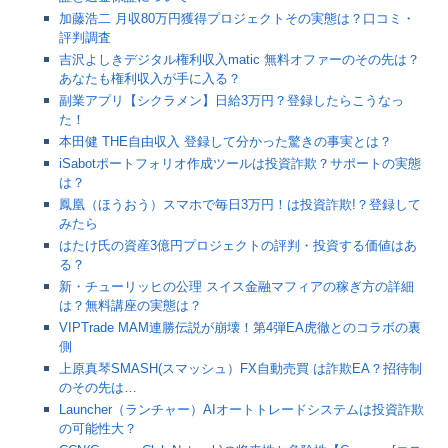
加藤浩二 月収80万円獲得プロジェクトその実態は？口コミ・
評判調査
吉沢よしきデジタル権利収入matic 無料オファーのその先は？
あなたも権利収入が手に入る？
副業アプリ【シクラメン】日給3万円？登録したらこうなっ
た！
本田健 THE自由収入 登録して分かった驚きの事実とは？
iSabotポートフォリオ作成ツールは投資詐欺？サポートの実態
は？
鳳凰（ほうおう）スマホで毎日3万円！は投資詐欺!？登録して
みたら
はたけ氏の資産3億円プロジェクトの評判・投資する価値はあ
る？
新・チューリッヒの公理 スイス金融マフィアの稼ぎ方の詳細
は？無料講座の実態は？
VIPTrade MAM連勝伝説が崩壊！第4弾EA虎徹とのコラボの裏
側
上原真琴SMASH(スマッシュ）FX自動売買 は詐欺EA？招待制
のその先は…
Launcher（ランチャー）AIオートトレードシステムは投資詐欺
の可能性大？