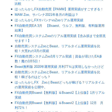
比較
ほったらかしFX自動売買【PAMM】運用実績がすごすぎる！
MAM Zoo、サバンナ2021年各月の利益は？
ほったらかしFXサバンナvsZooリアル運用実績
FX自動売買EA 3月 【Bsaest、ウルフ、無料版、有料版運用
結果】
FX自動売買システムZooのリアル運用実績【含み損まで全部見
せます！】
自動売買システムZooとBeast、リアルタイム運用実績を比
較！大荒れの3月の実績
FX自動売買システムZoo3月リアル実績｜資金が溶けたEA多
数！魔の3月5日！
Beast無料版 2020年運用実績 月利77％は実現しなかったけど
自動売買システムZooとBeast、リアルタイム運用実績を比
較！稼げるのはどっち？
ほったらかしFX ZooとBeastどっちが稼げる？リアルタイム
の運用実績を公開中。
FX自動売買Bsaest【無料版】＆Bsaest2【上位版】1月リアル
実績
FX自動売買Bsaest【無料版】＆Bsaest2【上位版】12月 月
利72％！