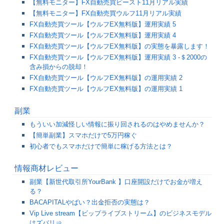
【無料モニター】FX自動売買ビースト11月リアル実績
【無料モニター】FX自動売買ウルフ11月リアル実績
FX自動売買ツール【ウルフEX無料版】運用実績 5
FX自動売買ツール【ウルフEX無料版】運用実績 4
FX自動売買ツール【ウルフEX無料版】の実態を暴露します！
FX自動売買ツール【ウルフEX無料版】運用実績 3 -＄2000の
含み損からの脱却！
FX自動売買ツール【ウルフEX無料版】の運用実績 2
FX自動売買ツール【ウルフEX無料版】の運用実績 1
副業
もういい加減怪しい情報に振り回されるのはやめませんか？
【簡単副業】スマホだけで5万円稼ぐ
初心者でもスマホだけで簡単に稼げる方法とは？
情報商材レビュー
副業【新世代取引所YourBank 】口座開設だけでお金が増え
る？
BACAPITALやばい？出金拒否の実態は？
Vip Live stream【ビップライブストリーム】のビジネスモデル
はズバリ⇒