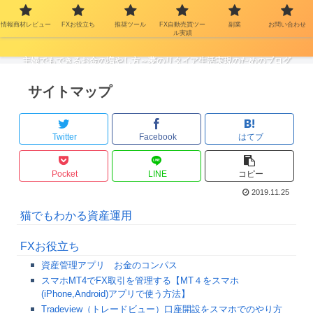
情報商材レビュー
FXお役立ち
推奨ツール
FX自動売買ツー
副業
お問い合わせ
ル実績
主婦でもできるお金の増やし方～夢のリタイア生活実現のためのブログ
サイトマップ
Twitter
Facebook
はてブ
Pocket
LINE
コピー
2019.11.25
猫でもわかる資産運用
FXお役立ち
資産管理アプリ お金のコンパス
スマホMT4でFX取引を管理する【MT４をスマホ
(iPhone,Android)アプリで使う方法】
Tradeview（トレードビュー）口座開設をスマホでのやり方