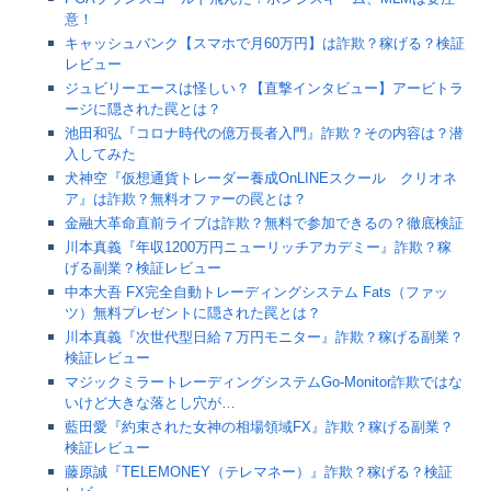
意！
キャッシュバンク【スマホで月60万円】は詐欺？稼げる？検証
レビュー
ジュビリーエースは怪しい？【直撃インタビュー】アービトラ
ージに隠された罠とは？
池田和弘『コロナ時代の億万長者入門』詐欺？その内容は？潜
入してみた
犬神空『仮想通貨トレーダー養成OnLINEスクール クリオネ
ア』は詐欺？無料オファーの罠とは？
金融大革命直前ライブは詐欺？無料で参加できるの？徹底検証
川本真義『年収1200万円ニューリッチアカデミー』詐欺？稼
げる副業？検証レビュー
中本大吾 FX完全自動トレーディングシステム Fats（ファッ
ツ）無料プレゼントに隠された罠とは？
川本真義『次世代型日給７万円モニター』詐欺？稼げる副業？
検証レビュー
マジックミラートレーディングシステムGo-Monitor詐欺ではな
いけど大きな落とし穴が…
藍田愛『約束された女神の相場領域FX』詐欺？稼げる副業？
検証レビュー
藤原誠『TELEMONEY（テレマネー）』詐欺？稼げる？検証