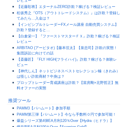
レビュー
【近藤彰将】エターナルZERO詐欺？稼げる？検証レビュー
松坂秀之『OTS（アウトトレードシステム）』は詐欺？登録し
てみたら…入金は？
【インビシブルトレーダーFXメール講座 自動売買システム】
詐欺？登録すると…
【白倉栄一】『ファーストマスターＦＸ』詐欺？稼げる？検証
レビュー
ARBITAO (アービタオ)【藤本弦太】【泉忠司】詐欺の実態！
集団訴訟に向けての話
【斎藤匠】『FLY HIGH(フライハイ)』詐欺？稼げる？体験レ
ビュー
【神代しん】ネットビジネスベストセレクション極（きわみ）
は怪しい詐欺商材？中身は？
プロップトレーダー育成講座は詐欺？【當房剛×北野哲正】無
料オファーの実態
推奨ツール
PAMM3【バハムート】参加手順
PAMM第三弾【バハムート】今なら手数料０円で参加可能！
爆益シリーズ第4弾EA月利120％Over【Hydra（ヒドラ）】
爆益型EA月利100％Over【Scorpion Gold】