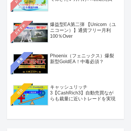
爆益型EA第二弾 【Unicorn（ユ
おすすめ
ニコーン）】通貨フリー月利
100％Over
Phoenix（フェニックス）爆裂
新着
新型GoldEA！中毒必須？
キャッシュリッチ
注目
3【CashRich3】自動売買なが
らも裁量に近いトレードを実現