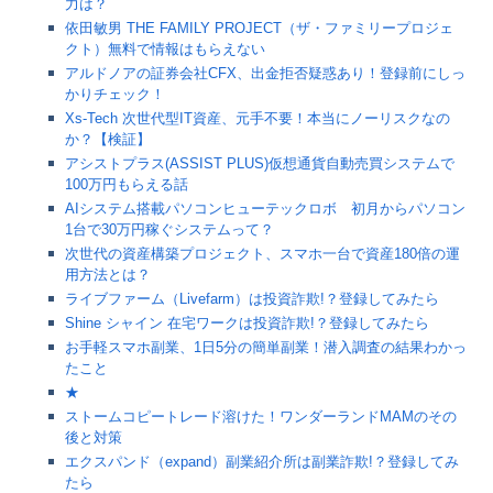
力は？
依田敏男 THE FAMILY PROJECT（ザ・ファミリープロジェ
クト）無料で情報はもらえない
アルドノアの証券会社CFX、出金拒否疑惑あり！登録前にしっ
かりチェック！
Xs-Tech 次世代型IT資産、元手不要！本当にノーリスクなの
か？【検証】
アシストプラス(ASSIST PLUS)仮想通貨自動売買システムで
100万円もらえる話
AIシステム搭載パソコンヒューテックロボ 初月からパソコン
1台で30万円稼ぐシステムって？
次世代の資産構築プロジェクト、スマホ一台で資産180倍の運
用方法とは？
ライブファーム（Livefarm）は投資詐欺!？登録してみたら
Shine シャイン 在宅ワークは投資詐欺!？登録してみたら
お手軽スマホ副業、1日5分の簡単副業！潜入調査の結果わかっ
たこと
★
ストームコピートレード溶けた！ワンダーランドMAMのその
後と対策
エクスパンド（expand）副業紹介所は副業詐欺!？登録してみ
たら