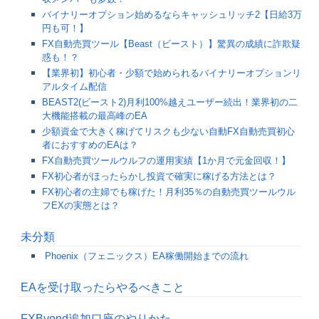
バイナリーオプション始めるならキャッシュリッチ2【日給3万
円も可！】
FX自動売買ツール【Beast（ビースト）】驚異の成績に詐欺疑
惑も！？
【業界初】初心者・少額で始められるバイナリーオプションリ
アルタイム配信
BEAST2(ビースト2)月利100%越えユーザー続出！業界初の二
大機能搭載の最高峰のEA
少額資金で大きく稼げてリスクも少ない自動FX自動売買初心
者におすすめのEAは？
FX自動売買ツールウルフの運用実績【1か月で元金回収！】
FX初心者がほったらかし投資で確実に稼げる方法とは？
FX初心者の主婦でも稼げた！月利35％の自動売買ツールウル
フEXの実態とは？
未分類
Phoenix（フェニックス）EA稼働開始までの流れ
EAを受け取ったらやるべきこと
FXByond追加口座のやりかた