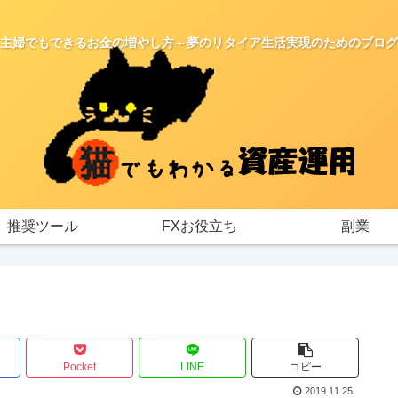
主婦でもできるお金の増やし方～夢のリタイア生活実現のためのブログ
推奨ツール
FXお役立ち
副業
Pocket
LINE
コピー
2019.11.25