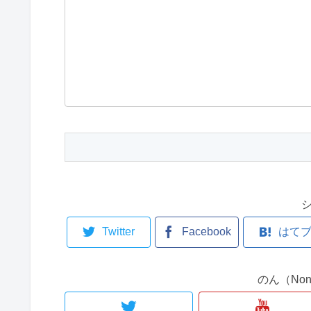
Twitter
Facebook
はて
のん（No