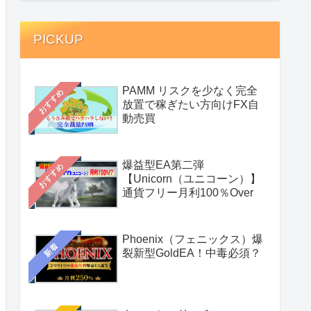
PICKUP
PAMM リスクを少なく完全
おすすめ
放置で稼ぎたい方向けFX自
動売買
爆益型EA第二弾
おすすめ
【Unicorn（ユニコーン）】
通貨フリー月利100％Over
Phoenix（フェニックス）爆
新着
裂新型GoldEA！中毒必須？