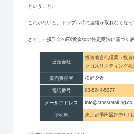
ということ。
これがないと、トラブル時に連絡が取れなくなっ
さて、一攫千金のFX黄金律の特定商法に基づく
投資助言代理業（投資
販売会社
クロスリスティング株
松野夕希
販売責任者
03-5244-5377
電話番号
info@crossretailing.co.
メールアドレス
東京都墨田区錦糸1丁目
所在地
出典:
https://cross-order.jp/cr/law_lp/