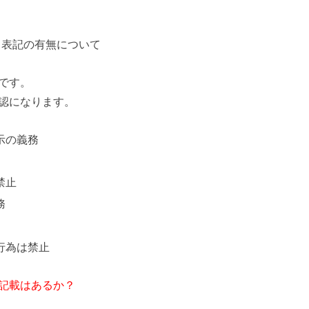
く表記の有無について
です。
認になります。
示の義務
禁止
務
行為は禁止
記載はあるか？