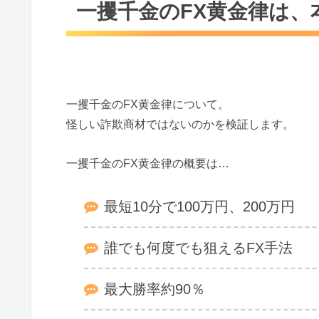
一攫千金のFX黄金律は、
一攫千金のFX黄金律のビジネスモデルは？
一攫千金のFX黄金律に登録すると
一攫千金のFX黄金律の評判・口コミは？
一攫千金のFX黄金律について。
一攫千金のFX黄金律まとめ
怪しい詐欺商材ではないのかを検証します。
一攫千金のFX黄金律は詐欺商材？それとも
一攫千金のFX黄金律の概要は…
最短10分で100万円、200万円
誰でも何度でも狙えるFX手法
最大勝率約90％