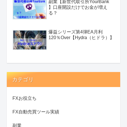
副業【新世代取引所YourBank
】口座開設だけでお金が増え
る？
爆益シリーズ第4弾EA月利
120％Over【Hydra（ヒドラ）】
カテゴリ
FXお役立ち
FX自動売買ツール実績
副業