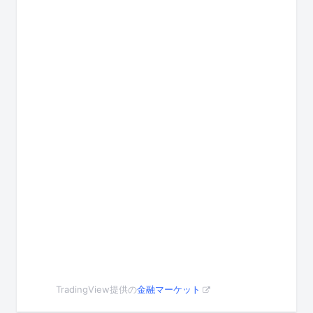
TradingView提供の
金融マーケット