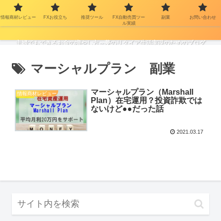
情報商材レビュー
FXお役立ち
推奨ツール
FX自動売買ツー
副業
お問い合わせ
ル実績
主婦でもできるお金の増やし方～夢のリタイア生活実現のためのブログ
マーシャルプラン 副業
マーシャルプラン（Marshall
情報商材レビュー
Plan）在宅運用？投資詐欺では
ないけど●●だった話
2021.03.17