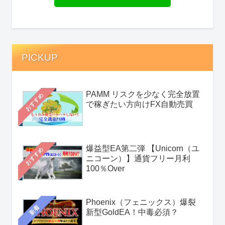
PICKUP
PAMM リスクを少なく完全放置
おすすめ
で稼ぎたい方向けFX自動売買
爆益型EA第二弾 【Unicorn（ユ
おすすめ
ニコーン）】通貨フリー月利
100％Over
Phoenix（フェニックス）爆裂
新着
新型GoldEA！中毒必須？